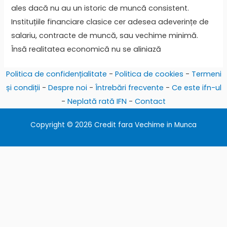
ales dacă nu au un istoric de muncă consistent.
Instituțiile financiare clasice cer adesea adeverințe de
salariu, contracte de muncă, sau vechime minimă.
Însă realitatea economică nu se aliniază
Politica de confidențialitate
-
Politica de cookies
-
Termeni
și condiții
-
Despre noi
-
Întrebări frecvente
-
Ce este ifn-ul
-
Neplată rată IFN
-
Contact
Copyright © 2026 Credit fara Vechime in Munca